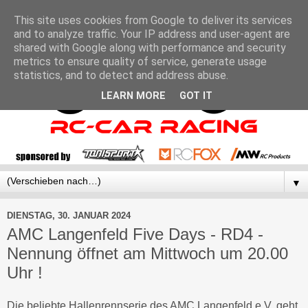
This site uses cookies from Google to deliver its services
and to analyze traffic. Your IP address and user-agent are
shared with Google along with performance and security
metrics to ensure quality of service, generate usage
statistics, and to detect and address abuse.
LEARN MORE
GOT IT
▼
DIENSTAG, 30. JANUAR 2024
AMC Langenfeld Five Days - RD4 -
Nennung öffnet am Mittwoch um 20.00
Uhr !
Die beliebte Hallenrennserie des AMC Langenfeld e.V. geht