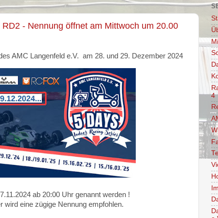
S
St
 RD2 - Nennung öffnet am Mittwoch um 20.00
Ü
Mi
So
e des AMC Langenfeld e.V. am 28. und 29. Dezember 2024
D
Ko
Ra
4
R
AM
W
F
Te
V
Ho
Im
7.11.2024 ab 20:00 Uhr genannt werden !
D
her wird eine zügige Nennung empfohlen.
D