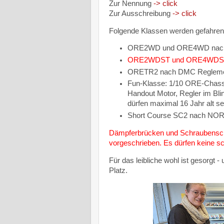
Zur Nennung
-> click
Zur Ausschreibung
-> click
Folgende Klassen werden gefahren 
ORE2WD und ORE4WD nach DM
ORE2WDST und ORE4WDST na
ORETR2 nach DMC Reglement 
Fun-Klasse: 1/10 ORE-Chass
Handout
Motor, Regler im Bli
dürfen maximal 16 Jahr alt sei
Short Course SC2 nach NO
Dämpferbrücken und Schraubenschut
vorgeschrieben. Es dürfen keine s
Für das leibliche wohl ist gesorgt 
Platz.