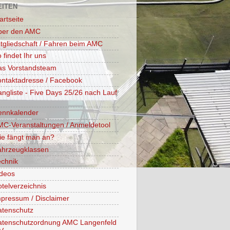
EITEN
artseite
ber den AMC
tgliedschaft / Fahren beim AMC
 findet Ihr uns
as Vorstandsteam
ntaktadresse / Facebook
ngliste - Five Days 25/26 nach Lauf
ennkalender
C-Veranstaltungen / Anmeldetool
ie fängt man an?
ahrzeugklassen
chnik
ideos
telverzeichnis
pressum / Disclaimer
atenschutz
atenschutzordnung AMC Langenfeld