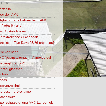
EITEN
artseite
ber den AMC
tgliedschaft / Fahren beim AMC
 findet Ihr uns
as Vorstandsteam
ntaktadresse / Facebook
ngliste - Five Days 25/26 nach Lauf
ennkalender
C-Veranstaltungen / Anmeldetool
ie fängt man an?
ahrzeugklassen
chnik
ideos
telverzeichnis
pressum / Disclaimer
atenschutz
atenschutzordnung AMC Langenfeld