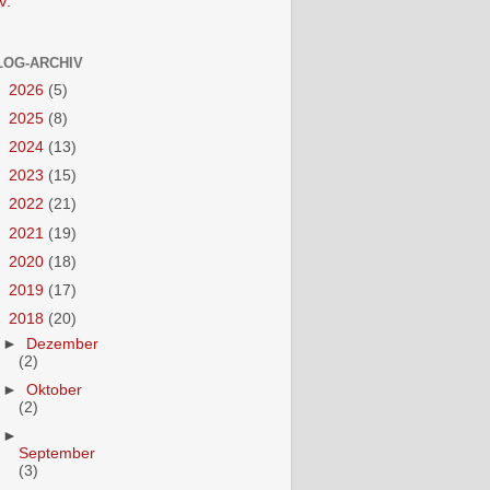
V.
LOG-ARCHIV
►
2026
(5)
►
2025
(8)
►
2024
(13)
►
2023
(15)
►
2022
(21)
►
2021
(19)
►
2020
(18)
►
2019
(17)
▼
2018
(20)
►
Dezember
(2)
►
Oktober
(2)
►
September
(3)