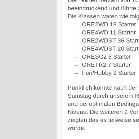
Die Teilnehmerzahl von 1
beeindruckend und führte z
Die Klassen waren wie folgt
–
ORE2WD 18 Starter
–
ORE4WD 11 Starter
–
ORE2WDST 36 Start
–
ORE4WDST 20 Start
–
ORESC2 8 Starter
–
ORETR2 7 Starter
–
Fun/Hobby 9 Starter
Pünktlich konnte nach der
Samstag durch unserem Re
und bei optimalen Bedingu
Niveau. Die weiteren 2 Vo
zeigten das es teilweise s
wurde.