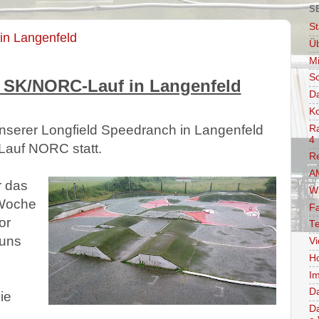
S
St
in Langenfeld
Ü
Mi
So
SK/NORC-Lauf in Langenfeld
D
Ko
nserer Longfield Speedranch in Langenfeld
Ra
4
Lauf NORC statt.
R
AM
r das
W
 Woche
F
or
Te
 uns
V
Ho
Im
D
ie
D