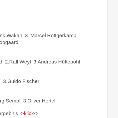
ank Wakan
3. Marcel Röttgerkamp
Boogaard
d
2.Ralf Weyl
3.Andreas Hüttepohl
l
3.Guido Fischer
örg Sempf
3.Oliver Hertel
ergebnis ->
klick
<-