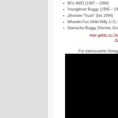
90's 4WD (1987 – 1994)
Youngtimer Buggy (1995 – 
„Monster Truck“ (bis 1994)
Wheelie-Fun (Wild Willy 1+2,
Starrachs-Buggy (Hornet, Gr
Hier gehts zu J
Z
Für interessierte Vin