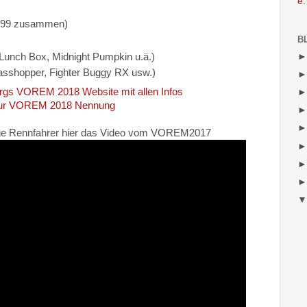
e.
1999 zusammen)
B
 Lunch Box, Midnight Pumpkin u.ä.)
asshopper, Fighter Buggy RX usw.)
örgs VOREM 2018 Website mit allen Infos
ur VOREM 2018 Nennung
tage Rennfahrer hier das Video vom VOREM2017