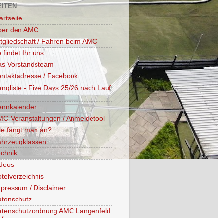
EITEN
artseite
ber den AMC
tgliedschaft / Fahren beim AMC
 findet Ihr uns
as Vorstandsteam
ntaktadresse / Facebook
ngliste - Five Days 25/26 nach Lauf
ennkalender
C-Veranstaltungen / Anmeldetool
ie fängt man an?
ahrzeugklassen
chnik
ideos
telverzeichnis
pressum / Disclaimer
atenschutz
atenschutzordnung AMC Langenfeld