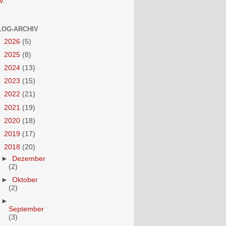
V.
LOG-ARCHIV
►
2026
(5)
►
2025
(8)
►
2024
(13)
►
2023
(15)
►
2022
(21)
►
2021
(19)
►
2020
(18)
►
2019
(17)
▼
2018
(20)
►
Dezember
(2)
►
Oktober
(2)
►
September
(3)