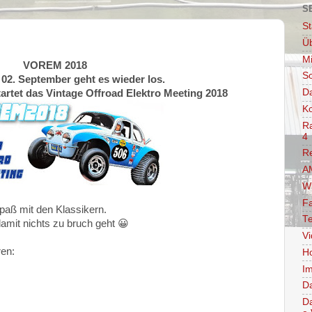
S
St
Ü
Mi
VOREM 2018
So
 02. September geht es wieder los.
D
rtet das Vintage Offroad Elektro Meeting 2018
Ko
Ra
4
R
AM
W
F
Spaß mit den Klassikern.
Te
damit nichts zu bruch geht 😀
V
ren:
Ho
Im
D
D