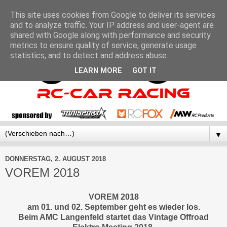
This site uses cookies from Google to deliver its services
and to analyze traffic. Your IP address and user-agent are
shared with Google along with performance and security
metrics to ensure quality of service, generate usage
statistics, and to detect and address abuse.
LEARN MORE
GOT IT
▼
DONNERSTAG, 2. AUGUST 2018
VOREM 2018
VOREM 2018
am 01. und 02. September geht es wieder los.
Beim AMC Langenfeld startet das Vintage Offroad