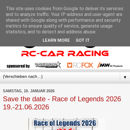
This site uses cookies from Google to deliver its services
and to analyze traffic. Your IP address and user-agent are
shared with Google along with performance and security
metrics to ensure quality of service, generate usage
statistics, and to detect and address abuse.
LEARN MORE
GOT IT
▼
SAMSTAG, 10. JANUAR 2026
Save the date - Race of Legends 2026
19.-21.06.2026