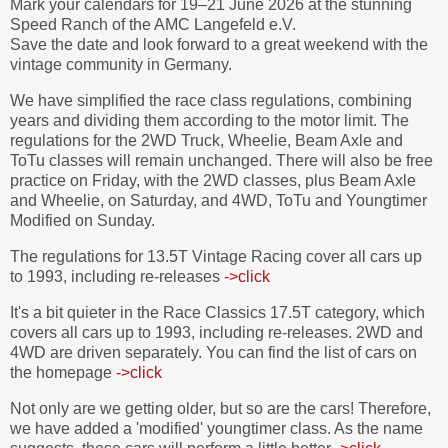
Mark your calendars for 19–21
June 2026 at the
stunning
Speed Ranch of the
A
MC Langefeld e.V.
Save the date and look forward to a great weekend with the
vintage community in
G
ermany.
We have simplified the
race class regulations
,
combining
years and
dividing
them according
to the
motor
limit.
The
regulations for the 2WD Truck, Wheelie, Beam Axle and
ToTu classes
will
rem
a
in
unchanged.
There
will also
be
free
practice on Friday,
with
the 2WD classes
,
plus Beam Axle
and
W
heelie
,
on Saturday
,
and 4WD, ToTu and Youngtimer
Modified
on Sunday.
The regulations for
13.5T Vi
n
tage Racing
cover
all cars up
to 1993
,
including
re-releases
->click
It's a bit quieter in the Race Classi
c
s 17.5T
category, which
covers all cars
up to 1993
,
including re-releases.
2WD and
4WD are driven s
e
parately.
You can find the list of cars on
the homepage
->click
Not only are we getting older, but so are
the cars
!
Therefore
,
we
have
added
a 'modified' youngtimer class. As
the name