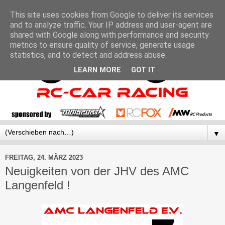
This site uses cookies from Google to deliver its services
and to analyze traffic. Your IP address and user-agent are
shared with Google along with performance and security
metrics to ensure quality of service, generate usage
statistics, and to detect and address abuse.
LEARN MORE
GOT IT
▼
FREITAG, 24. MÄRZ 2023
Neuigkeiten von der JHV des AMC
Langenfeld !