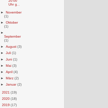
20:00
Uhr g...
►
November
(1)
►
Oktober
(1)
►
September
(1)
►
August
(3)
►
Juli
(1)
►
Juni
(1)
►
Mai
(3)
►
April
(4)
►
März
(2)
►
Januar
(2)
►
2021
(19)
►
2020
(18)
►
2019
(17)