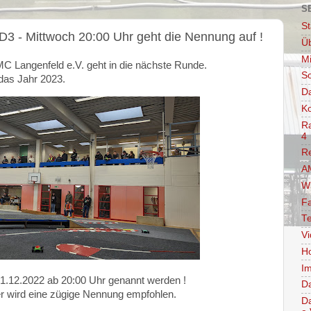
S
St
3 - Mittwoch 20:00 Uhr geht die Nennung auf !
Ü
Mi
MC Langenfeld e.V. geht in die nächste Runde.
So
 das Jahr 2023.
D
Ko
Ra
4
R
AM
W
F
Te
V
Ho
Im
1.12.2022 ab 20:00 Uhr genannt werden !
D
her wird eine zügige Nennung empfohlen.
D