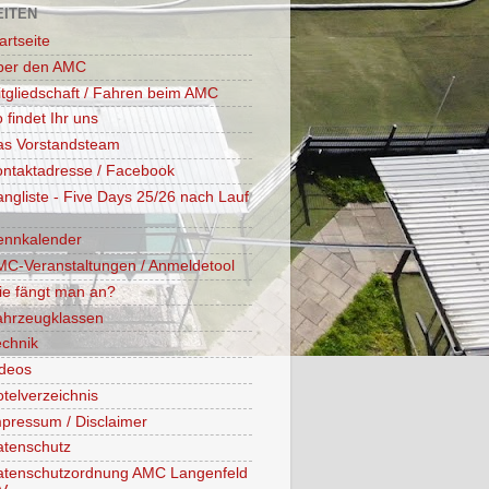
EITEN
artseite
ber den AMC
tgliedschaft / Fahren beim AMC
 findet Ihr uns
as Vorstandsteam
ntaktadresse / Facebook
ngliste - Five Days 25/26 nach Lauf
ennkalender
C-Veranstaltungen / Anmeldetool
ie fängt man an?
ahrzeugklassen
chnik
ideos
telverzeichnis
pressum / Disclaimer
atenschutz
atenschutzordnung AMC Langenfeld