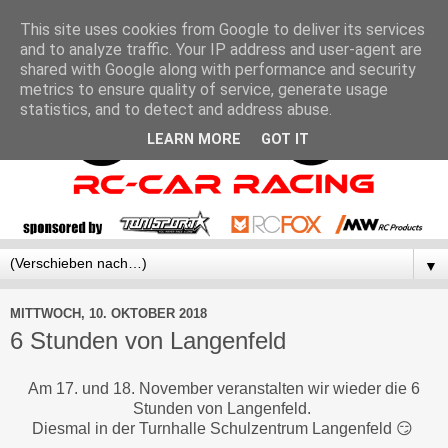
This site uses cookies from Google to deliver its services
and to analyze traffic. Your IP address and user-agent are
shared with Google along with performance and security
metrics to ensure quality of service, generate usage
statistics, and to detect and address abuse.
LEARN MORE
GOT IT
▼
MITTWOCH, 10. OKTOBER 2018
6 Stunden von Langenfeld
Am 17. und 18. November veranstalten wir wieder die 6
Stunden von Langenfeld.
Diesmal in der Turnhalle Schulzentrum Langenfeld 😏