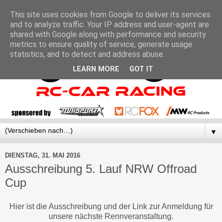
This site uses cookies from Google to deliver its services
and to analyze traffic. Your IP address and user-agent are
shared with Google along with performance and security
metrics to ensure quality of service, generate usage
statistics, and to detect and address abuse.
LEARN MORE
GOT IT
▼
DIENSTAG, 31. MAI 2016
Ausschreibung 5. Lauf NRW Offroad
Cup
Hier ist die Ausschreibung und der Link zur Anmeldung für
unsere nächste Rennveranstaltung.