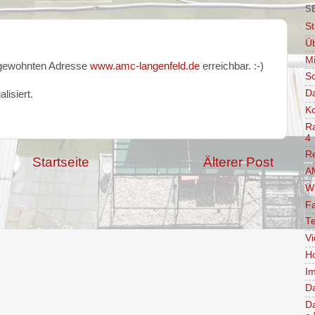
S
St
Ü
Mi
r gewohnten Adresse
www.amc-langenfeld.de
erreichbar. :-)
So
D
isiert.
Ko
Ra
4
R
Startseite
Älterer Post
AM
W
F
Te
V
Ho
Im
D
D