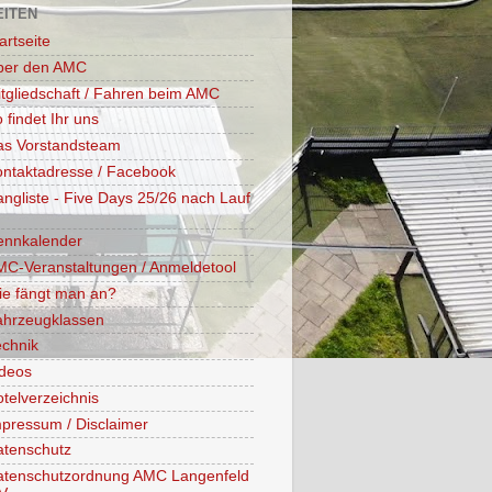
EITEN
artseite
ber den AMC
tgliedschaft / Fahren beim AMC
 findet Ihr uns
as Vorstandsteam
ntaktadresse / Facebook
ngliste - Five Days 25/26 nach Lauf
ennkalender
C-Veranstaltungen / Anmeldetool
ie fängt man an?
ahrzeugklassen
chnik
ideos
telverzeichnis
pressum / Disclaimer
atenschutz
atenschutzordnung AMC Langenfeld