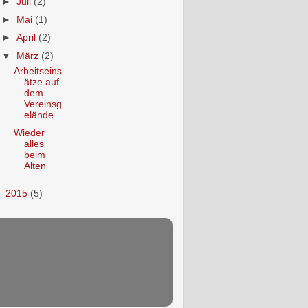
►
Juli
(2)
►
Mai
(1)
►
April
(2)
▼
März
(2)
Arbeitseins
ätze auf
dem
Vereinsg
elände
Wieder
alles
beim
Alten
►
2015
(5)